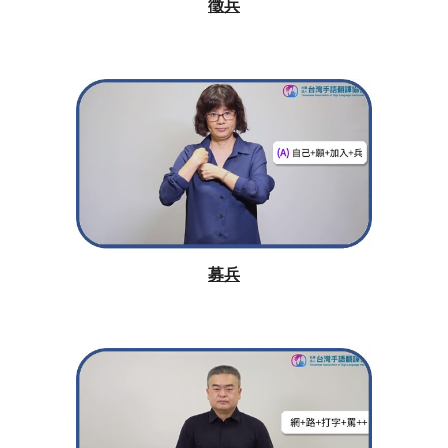
徵兵
募兵