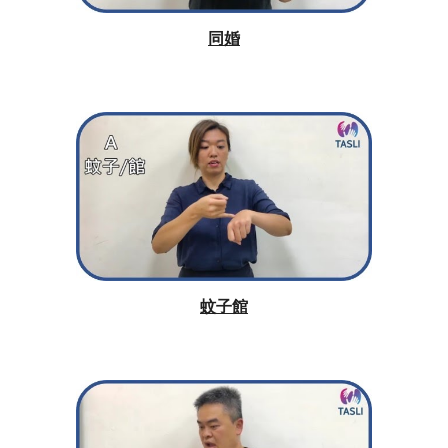
同婚
蚊子館