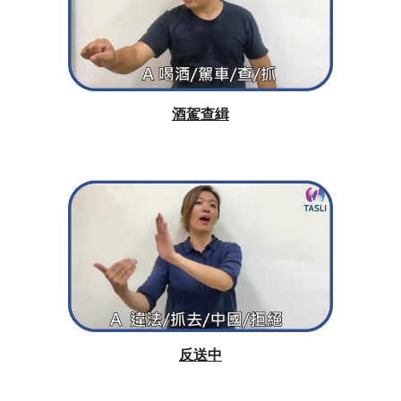
酒駕查緝
反送中