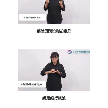
解除(警示/凍結)帳戶
綁定銀行帳號