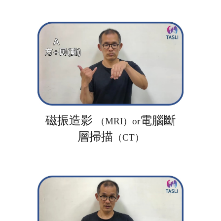
磁振造影 
電腦斷
（MRI）or
層掃描
（CT）