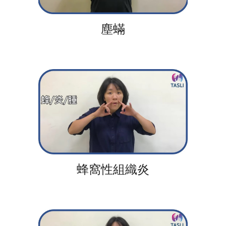
塵蟎
蜂窩性組織炎