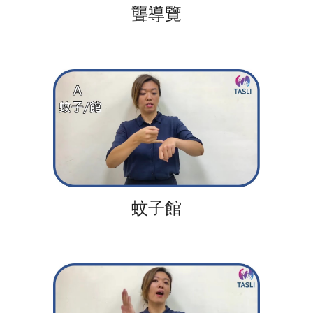
聾導覽
蚊子館