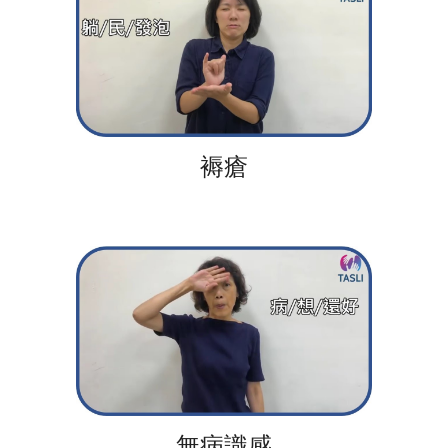
褥瘡
無病識感