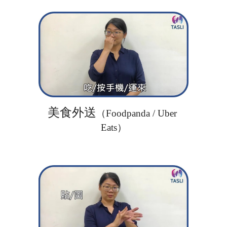
美食外送
（Foodpanda / 
Uber 
Eats
）