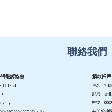
聯絡我們
手語翻譯協會
捐款帳戶
 月 18 日
戶名：社
31
郵局：台
mily.org
帳號：00020
/www.facebook.com/tasli2017
委任 銓律