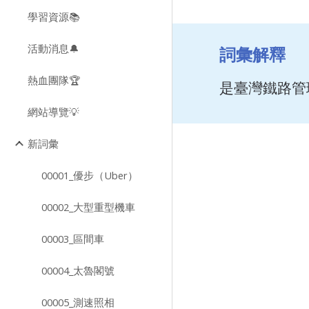
學習資源📚
活動消息🔔
詞彙解釋
熱血團隊🏆
是臺灣鐵路管
網站導覽💡
新詞彙
00001_優步（Uber）
00002_大型重型機車
00003_區間車
00004_太魯閣號
00005_測速照相