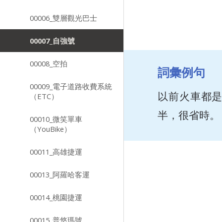
00006_雙層觀光巴士
00007_自強號
00008_空拍
詞彙例句
00009_電子道路收費系統
以前火車都
（ETC）
半，很省時。
00010_微笑單車
（YouBike）
00011_高雄捷運
00013_阿羅哈客運
00014_桃園捷運
00015_普悠瑪號