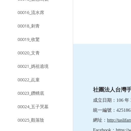
00016_流水席
00018_刺青
00019_收驚
00020_文青
00021_媽祖遶境
00022_乩童
社團法人台灣
00023_鑽轎底
成立日期：106 年 3
00024_五子哭墓
統一編號：425186
00025_觀落陰
網址：
http://taslifa
Facebook：
https:/