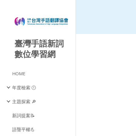
Sk
臺灣手語新詞
數位學習網
HOME
年度檢索 🕕
主題探索 🔎
新詞提案📝
語聾平權💪