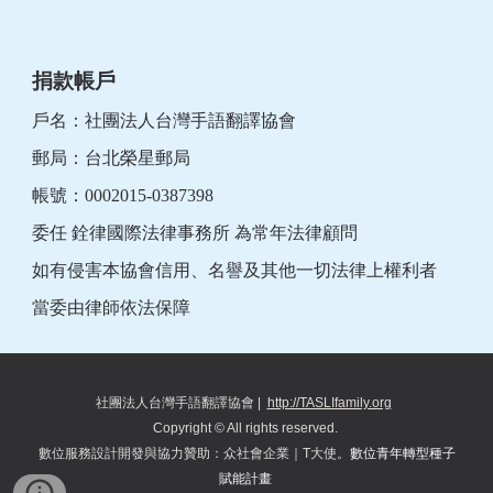
捐款帳戶
戶名：社團法人台灣手語翻譯協會
郵局：台北榮星郵局
帳號：0002015-0387398
委任 銓律國際法律事務所 為常年法律顧問
如有侵害本協會信用、名譽及其他一切法律上權利者
當委由律師依法保障
社團法人台灣手語翻譯協會
|
http://TASLIfamily.org
Copyright © All rights reserved.
數位服務設計開發與協力
贊助
：
众
社會企業｜T大使。
數位青年轉型種子
賦能計畫