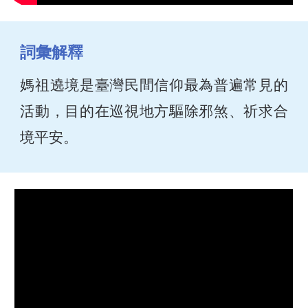
詞彙解釋
媽祖遶境是臺灣民間信仰最為普遍常見的
活動，目的在巡視地方驅除邪煞、祈求合
境平安。