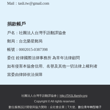
Mail：
tasli.tw@gmail.com
捐款帳戶
戶名：社團法人台灣手語翻譯協會
郵局：台北榮星郵局
帳號：0002015-0387398
委任 銓律國際法律事務所 為常年法律顧問
如有侵害本協會信用、名譽及其他一切法律上權利者
當委由律師依法保障
社團法人台灣手語翻譯協會
|
http://TASLIfamily.org
Copyright © All rights reserved.
數位服務設計開發與協力
贊助
：
众
社會企業｜T大使。
數位青年轉型種子