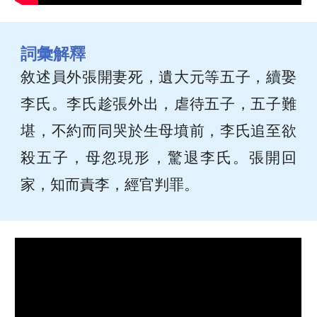
詞彙解釋
敘述員外張開妻死，遺大元等五子，續娶
李氏。李氏趁張外出，虐待五子，五子難
堪，不約而同哭於生母墳前，李氏追至欲
殺五子，母忽現形，驚退李氏。張開回
家，知而責李，經官判罪。