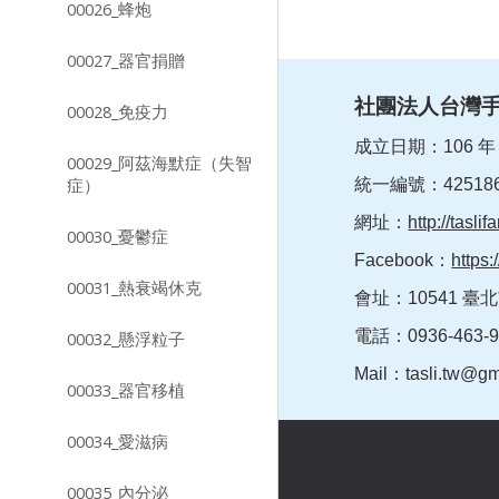
00026_蜂炮
00027_器官捐贈
社團法人台灣
00028_免疫力
成立日期：106 年 3
00029_阿茲海默症（失智
症）
統一編號：425186
網址：
http://taslif
00030_憂鬱症
Facebook：
https
00031_熱衰竭休克
會址：10541 臺北
電話：0936-463
00032_懸浮粒子
Mail：
tasli.tw@g
00033_器官移植
00034_愛滋病
00035_內分泌