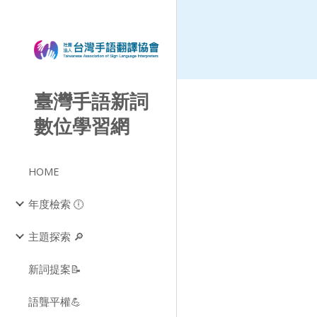
Sk
臺灣手語新詞
數位學習網
HOME
年度檢索 🕕
主題探索 🔎
新詞提案📝
語聾平權💪