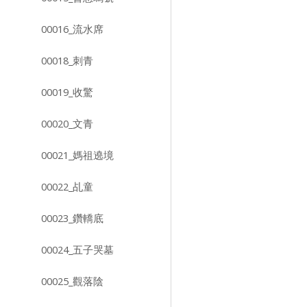
00016_流水席
00018_刺青
00019_收驚
00020_文青
00021_媽祖遶境
00022_乩童
00023_鑽轎底
00024_五子哭墓
00025_觀落陰