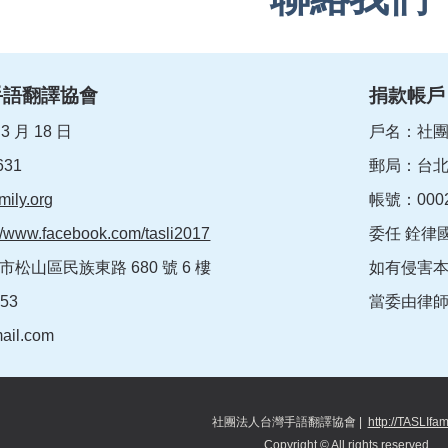
手語翻譯協會
捐款帳戶
 月 18 日
戶名：社
31
郵局：台
amily.org
帳號：0002
://www.facebook.com/tasli2017
委任 銓律
市松山區民族東路 680 號 6 樓
如有侵害
-953
當委由律
mail.com
社團法人台灣手語翻譯協會
|
http://TASLIfam
Copyright © All rights reserved.