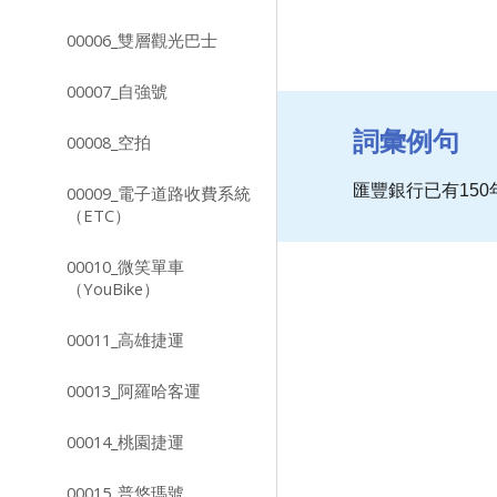
00006_雙層觀光巴士
00007_自強號
詞彙例句
00008_空拍
匯豐銀行已有15
00009_電子道路收費系統
（ETC）
00010_微笑單車
（YouBike）
00011_高雄捷運
00013_阿羅哈客運
00014_桃園捷運
00015_普悠瑪號