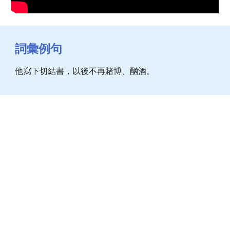
詞彙例句
他寫下切結書，以後不再賭博、酗酒。