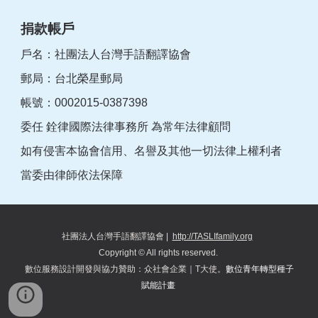
捐款帳戶
戶名：社團法人台灣手語翻譯協會
郵局：台北榮星郵局
帳號：0002015-0387398
委任 銓律國際法律事務所 為常年法律顧問
如有侵害本協會信用、名譽及其他一切法律上權利者
當委由律師依法保障
社團法人台灣手語翻譯協會
|
http://TASLIfamily.org
Copyright © All rights reserved.
數位服務設計開發與協力
贊助
：
众
社會企業｜T大使。
數位青年轉型種子
賦能計畫