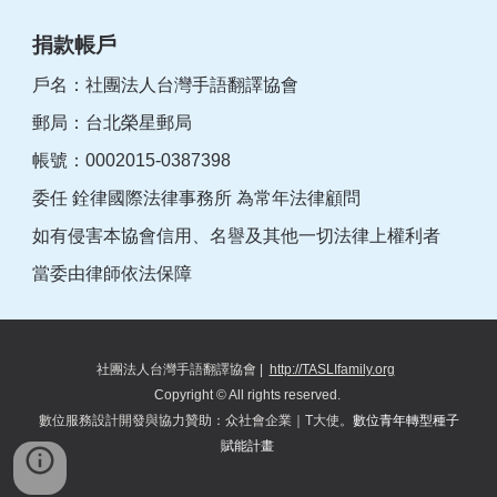
捐款帳戶
戶名：社團法人台灣手語翻譯協會
郵局：台北榮星郵局
帳號：0002015-0387398
委任 銓律國際法律事務所 為常年法律顧問
如有侵害本協會信用、名譽及其他一切法律上權利者
當委由律師依法保障
社團法人台灣手語翻譯協會
|
http://TASLIfamily.org
Copyright © All rights reserved.
數位服務設計開發與協力
贊助
：
众
社會企業｜T大使。
數位青年轉型種子
賦能計畫