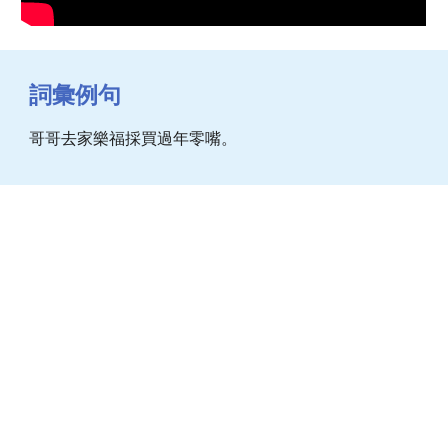
詞彙例句
哥哥去家樂福採買過年零嘴。