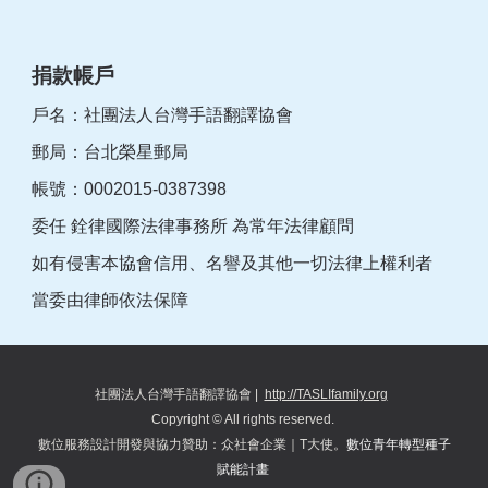
捐款帳戶
戶名：社團法人台灣手語翻譯協會
郵局：台北榮星郵局
帳號：0002015-0387398
委任 銓律國際法律事務所 為常年法律顧問
如有侵害本協會信用、名譽及其他一切法律上權利者
當委由律師依法保障
社團法人台灣手語翻譯協會
|
http://TASLIfamily.org
Copyright © All rights reserved.
數位服務設計開發與協力
贊助
：
众
社會企業｜T大使。
數位青年轉型種子
賦能計畫