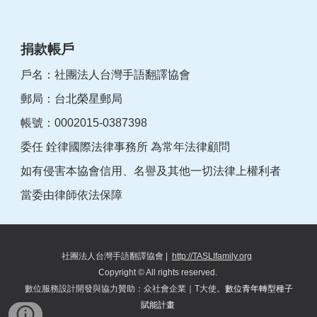
捐款帳戶
戶名：社團法人台灣手語翻譯協會
郵局：台北榮星郵局
帳號：0002015-0387398
委任 銓律國際法律事務所 為常年法律顧問
如有侵害本協會信用、名譽及其他一切法律上權利者
當委由律師依法保障
社團法人台灣手語翻譯協會
|
http://TASLIfamily.org
Copyright © All rights reserved.
數位服務設計開發與協力
贊助
：
众
社會企業｜T大使。
數位青年轉型種子
賦能計畫