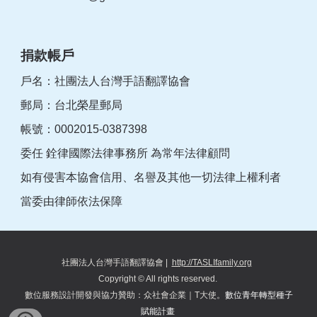
捐款帳戶
戶名：社團法人台灣手語翻譯協會
郵局：台北榮星郵局
帳號：0002015-0387398
委任 銓律國際法律事務所 為常年法律顧問
如有侵害本協會信用、名譽及其他一切法律上權利者
當委由律師依法保障
社團法人台灣手語翻譯協會
|
http://TASLIfamily.org
Copyright © All rights reserved.
數位服務設計開發與協力
贊助
：
众
社會企業｜T大使。
數位青年轉型種子
賦能計畫