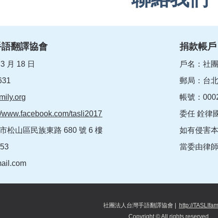
手語翻譯協會
捐款帳戶
 月 18 日
戶名：社
31
郵局：台
amily.org
帳號：0002
://www.facebook.com/tasli2017
委任 銓律
市松山區民族東路 680 號 6 樓
如有侵害
-953
當委由律
mail.com
社團法人台灣手語翻譯協會
|
http://TASLIfam
Copyright © All rights reserved.