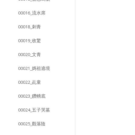
00016_流水席
00018_刺青
00019_收驚
00020_文青
00021_媽祖遶境
00022_乩童
00023_鑽轎底
00024_五子哭墓
00025_觀落陰