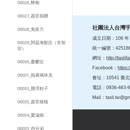
00026_蜂炮
00027_器官捐贈
社團法人台灣
00028_免疫力
成立日期：106 年 3
00029_阿茲海默症（失智
症）
統一編號：425186
網址：
http://taslif
00030_憂鬱症
Facebook：
https
00031_熱衰竭休克
會址：10541 臺北
電話：0936-463
00032_懸浮粒子
Mail：
tasli.tw@g
00033_器官移植
00034_愛滋病
00035_內分泌