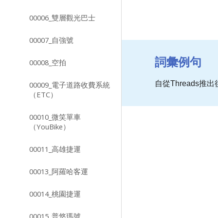
00006_雙層觀光巴士
00007_自強號
詞彙例句
00008_空拍
自從Threads
00009_電子道路收費系統
（ETC）
00010_微笑單車
（YouBike）
00011_高雄捷運
00013_阿羅哈客運
00014_桃園捷運
00015_普悠瑪號