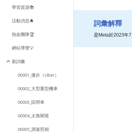
學習資源📚
活動消息🔔
詞彙解釋
熱血團隊🏆
是Meta於20
網站導覽💡
新詞彙
00001_優步（Uber）
00002_大型重型機車
00003_區間車
00004_太魯閣號
00005_測速照相