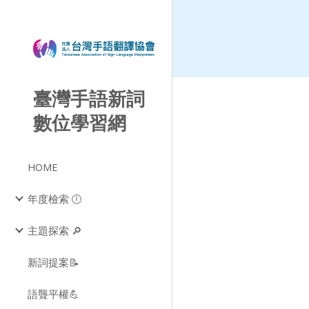
Sk
臺灣手語新詞
數位學習網
HOME
年度檢索 🕕
主題探索 🔎
新詞提案📝
語聾平權💪