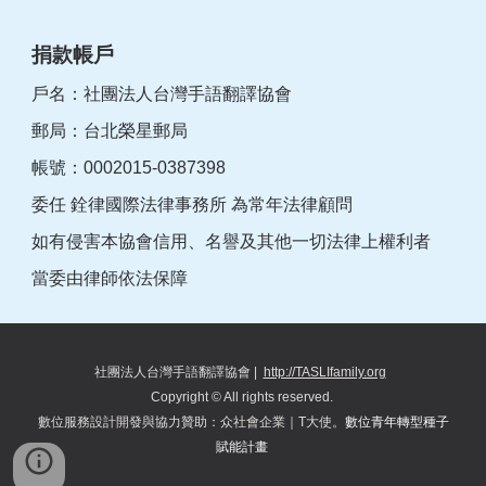
捐款帳戶
戶名：社團法人台灣手語翻譯協會
郵局：台北榮星郵局
帳號：0002015-0387398
委任 銓律國際法律事務所 為常年法律顧問
如有侵害本協會信用、名譽及其他一切法律上權利者
當委由律師依法保障
社團法人台灣手語翻譯協會
|
http://TASLIfamily.org
Copyright © All rights reserved.
數位服務設計開發與協力
贊助
：
众
社會企業｜T大使。
數位青年轉型種子
賦能計畫