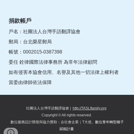
捐款帳戶
戶名：社團法人台灣手語翻譯協會
郵局：台北榮星郵局
帳號：0002015-0387398
委任 銓律國際法律事務所 為常年法律顧問
如有侵害本協會信用、名譽及其他一切法律上權利者
當委由律師依法保障
社團法人台灣手語翻譯協會
|
http://TASLIfamily.org
Copyright © All rights reserved.
數位服務設計開發與協力
贊助
：
众
社會企業｜T大使。
數位青年轉型種子
賦能計畫